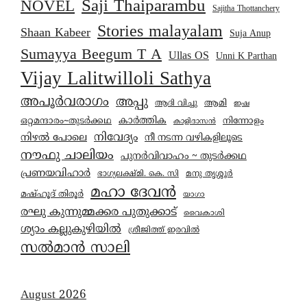
Saji Thaiparambu
NOVEL
Sajitha Thottanchery
Stories malayalam
Shaan Kabeer
Suja Anup
Sumayya Beegum T A
Ullas OS
Unni K Parthan
Vijay Lalitwilloli Sathya
അപൂർവരാഗം
അപ്പു
ആമി
ആദി വിച്ചു
ഇഷ
കാര്‍ത്തിക
ഒറ്റമന്ദാരം~തുടർക്കഥ
നിന്നോളം
കാളിദാസൻ
നിവേദ്യം
നിഴൽ പോലെ
നീ നടന്ന വഴികളിലൂടെ
നൗഫു ചാലിയം
പുനർവിവാഹം ~ തുടർക്കഥ
പ്രണയവിഹാർ
മനു തൃശ്ശൂർ
ഭാഗ്യലക്ഷ്മി. കെ. സി
മഹാ ദേവൻ
മഷ്ഹൂദ് തിരൂർ
യാഗാ
രഘു കുന്നുമ്മക്കര പുതുക്കാട്
വൈകാശി
ശ്യാം കല്ലുകുഴിയിൽ
ശ്രീജിത്ത് ഇരവിൽ
സൽമാൻ സാലി
August 2026