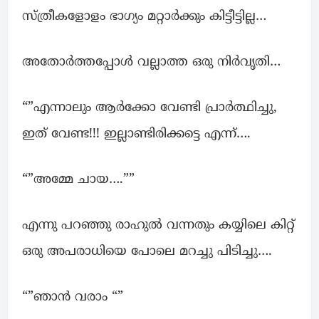
സ്ത്രീകളോളം ഭാഗ്യം മറ്റാർക്കും കിട്ടീട്ടില്ല…
അതോർത്തപ്പോൾ വല്ലാത്ത ഒരു നിർവൃതി…
“”എന്നാലും ആർക്കോ വേണ്ടി പ്രാർത്ഥിച്ചു,
ഇത് വേണ്ട!!! ഇല്ലാണ്ടിരിക്കട്ടെ എന്ന്….
“”അമ്മേ ചായ….””
എന്നു പറഞ്ഞു രാഹുൽ വന്നതും കയ്യിലെ കിറ്റ്
ഒരു അപരാധിയെ പോലെ മറച്ചു പിടിച്ചു….
“”ഞാൻ വരാം “”