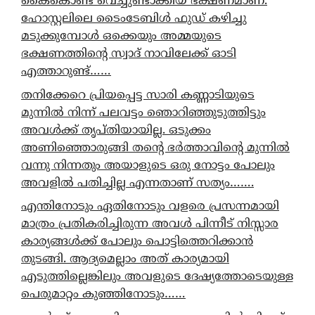
കൈകൊണ്ട് വെച്ചുണ്ടാക്കിയ ഭക്ഷണമാണ്.
ഹോസ്റ്റലിലെ ടൈംടേബിൾ ഫുഡ് കഴിച്ചു
മടുക്കുമ്പോൾ ഒക്കെയും അമ്മയുടെ
ഭക്ഷണത്തിന്റെ സ്വാദ് നാവിലേക്ക് ഓടി
എത്താറുണ്ട്……
തനിക്കേറെ പ്രിയപ്പെട്ട സാരി കണ്ണാടിയുടെ
മുന്നിൽ നിന്ന് പലവട്ടം ഞൊറിഞ്ഞുടുത്തിട്ടും
അവൾക്ക് തൃപ്തിയായില്ല. ഒടുക്കം
അണിഞ്ഞൊരുങ്ങി തന്റെ ഭർത്താവിന്റെ മുന്നിൽ
വന്നു നിന്നതും അയാളുടെ ഒരു നോട്ടം പോലും
അവളിൽ പതിച്ചില്ല എന്നതാണ് സത്യം…….
എന്തിനോടും ഏതിനോടും വളരെ പ്രസന്നമായി
മാത്രം പ്രതികരിച്ചിരുന്ന അവൾ പിന്നീട് നിസ്സാര
കാര്യങ്ങൾക്ക് പോലും പൊട്ടിത്തെറിക്കാൻ
തുടങ്ങി. ആദ്യമെല്ലാം അത് കാര്യമായി
എടുത്തില്ലെങ്കിലും അവളുടെ ദേഷ്യത്തോടെയുള്ള
പെരുമാറ്റം കുഞ്ഞിനോടും……