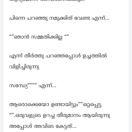
പിന്നെ പറഞ്ഞു നമുക്കിത് വേണ്ട എന്ന്…
“”ഞാൻ സമ്മതിക്കില്ല “”
എന്ന് തീർത്തു പറഞ്ഞപ്പോൾ ഉച്ചത്തിൽ
വിളിച്ചിരുന്നു
സന്ധ്യേ”””” എന്ന്…
ആരൊക്കെയോ ഉണ്ടായിട്ടും””ഒറ്റപ്പെട്ട
“”.ഒരുവളുടെ ഉറച്ച തീരുമാനം ആയിരുന്നു
അപ്പോൾ അവിടെ കേട്ടത്…