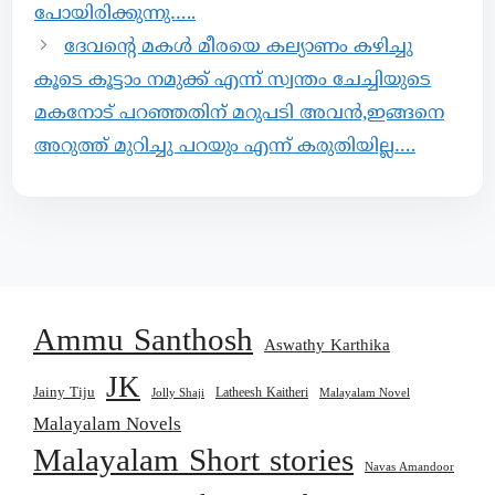
പോയിരിക്കുന്നു…..
ദേവന്റെ മകൾ മീരയെ കല്യാണം കഴിച്ചു
കൂടെ കൂട്ടാം നമുക്ക് എന്ന് സ്വന്തം ചേച്ചിയുടെ
മകനോട് പറഞ്ഞതിന് മറുപടി അവൻ,ഇങ്ങനെ
അറുത്ത് മുറിച്ചു പറയും എന്ന് കരുതിയില്ല….
Ammu Santhosh
Aswathy Karthika
JK
Jainy Tiju
Latheesh Kaitheri
Jolly Shaji
Malayalam Novel
Malayalam Novels
Malayalam Short stories
Navas Amandoor