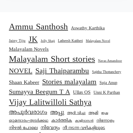
Ammu Santhosh
Aswathy Karthika
JK
Jainy Tiju
Latheesh Kaitheri
Jolly Shaji
Malayalam Novel
Malayalam Novels
Malayalam Short stories
Navas Amandoor
Saji Thaiparambu
NOVEL
Sajitha Thottanchery
Stories malayalam
Shaan Kabeer
Suja Anup
Sumayya Beegum T A
Ullas OS
Unni K Parthan
Vijay Lalitwilloli Sathya
അപൂർവരാഗം
അപ്പു
ആമി
ആദി വിച്ചു
ഇഷ
കാര്‍ത്തിക
ഒറ്റമന്ദാരം~തുടർക്കഥ
നിന്നോളം
കാളിദാസൻ
നിവേദ്യം
നിഴൽ പോലെ
നീ നടന്ന വഴികളിലൂടെ