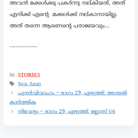
അവൻ മക്കൾക്കു പകർന്നു നല്കിയത്, അത്
എനിക്ക് എൻ്റെ മക്കൾക്ക് നല്കാനായില്ല.
അത് തന്നെ ആണെൻ്റെ പരാജയവും…
………………
STORIES
Suja Anup
പുനർവിവാഹം ~ ഭാഗം 29, എഴുത്ത്: അശ്വതി
കാർത്തിക
നിവേദ്യം ~ ഭാഗം 29, എഴുത്ത്: ഉല്ലാസ് OS