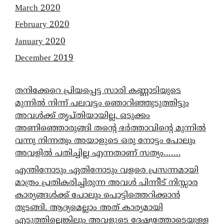
March 2020
February 2020
January 2020
December 2019
തനിക്കേറെ പ്രിയപ്പെട്ട സാരി കണ്ണാടിയുടെ
മുന്നിൽ നിന്ന് പലവട്ടം ഞൊറിഞ്ഞുടുത്തിട്ടും
അവൾക്ക് തൃപ്തിയായില്ല. ഒടുക്കം
അണിഞ്ഞൊരുങ്ങി തന്റെ ഭർത്താവിന്റെ മുന്നിൽ
വന്നു നിന്നതും അയാളുടെ ഒരു നോട്ടം പോലും
അവളിൽ പതിച്ചില്ല എന്നതാണ് സത്യം…….
എന്തിനോടും ഏതിനോടും വളരെ പ്രസന്നമായി
മാത്രം പ്രതികരിച്ചിരുന്ന അവൾ പിന്നീട് നിസ്സാര
കാര്യങ്ങൾക്ക് പോലും പൊട്ടിത്തെറിക്കാൻ
തുടങ്ങി. ആദ്യമെല്ലാം അത് കാര്യമായി
എടുത്തില്ലെങ്കിലും അവളുടെ ദേഷ്യത്തോടെയുള്ള