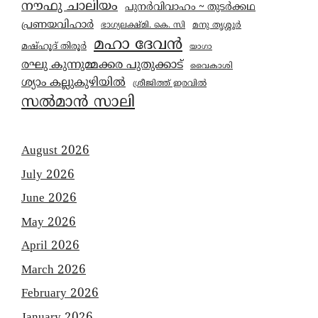
നൗഫു ചാലിയം
പുനർവിവാഹം ~ തുടർക്കഥ
പ്രണയവിഹാർ
മനു തൃശ്ശൂർ
ഭാഗ്യലക്ഷ്മി. കെ. സി
മഹാ ദേവൻ
മഷ്ഹൂദ് തിരൂർ
യാഗാ
രഘു കുന്നുമ്മക്കര പുതുക്കാട്
വൈകാശി
ശ്യാം കല്ലുകുഴിയിൽ
ശ്രീജിത്ത് ഇരവിൽ
സൽമാൻ സാലി
August 2026
July 2026
June 2026
May 2026
April 2026
March 2026
February 2026
January 2026