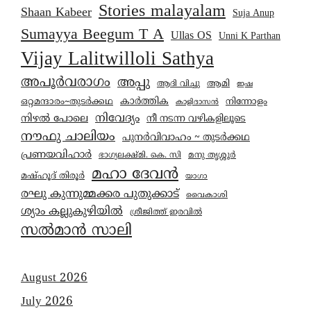
Stories malayalam
Shaan Kabeer
Suja Anup
Sumayya Beegum T A
Ullas OS
Unni K Parthan
Vijay Lalitwilloli Sathya
അപൂർവരാഗം
അപ്പു
ആമി
ആദി വിച്ചു
ഇഷ
കാര്‍ത്തിക
ഒറ്റമന്ദാരം~തുടർക്കഥ
നിന്നോളം
കാളിദാസൻ
നിവേദ്യം
നിഴൽ പോലെ
നീ നടന്ന വഴികളിലൂടെ
നൗഫു ചാലിയം
പുനർവിവാഹം ~ തുടർക്കഥ
പ്രണയവിഹാർ
മനു തൃശ്ശൂർ
ഭാഗ്യലക്ഷ്മി. കെ. സി
മഹാ ദേവൻ
മഷ്ഹൂദ് തിരൂർ
യാഗാ
രഘു കുന്നുമ്മക്കര പുതുക്കാട്
വൈകാശി
ശ്യാം കല്ലുകുഴിയിൽ
ശ്രീജിത്ത് ഇരവിൽ
സൽമാൻ സാലി
August 2026
July 2026