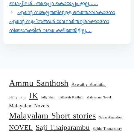
ബാച്ചിലർ.. അപ്പൊ കൊയപ്പം ഇല്ല……
എൻ്റെ സങ്കല്പത്തിലുള്ള ഭർത്താവാകാനോ
എൻ്റെ സ്വപ്നങ്ങൾ യാഥാർത്ഥ്യമാക്കാനോ
നിങ്ങൾക്കിത് വരെ കഴിഞ്ഞിട്ടില്ല….
Ammu Santhosh
Aswathy Karthika
JK
Jainy Tiju
Latheesh Kaitheri
Jolly Shaji
Malayalam Novel
Malayalam Novels
Malayalam Short stories
Navas Amandoor
Saji Thaiparambu
NOVEL
Sajitha Thottanchery