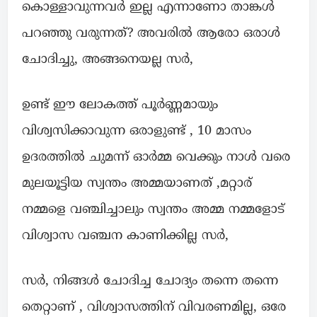
കൊള്ളാവുന്നവർ ഇല്ല എന്നാണോ താങ്കൾ
പറഞ്ഞു വരുന്നത്? അവരിൽ ആരോ ഒരാൾ
ചോദിച്ചു, അങ്ങനെയല്ല സർ,
ഉണ്ട് ഈ ലോകത്ത് പൂർണ്ണമായും
വിശ്വസിക്കാവുന്ന ഒരാളുണ്ട് , 10 മാസം
ഉദരത്തിൽ ചുമന്ന് ഓർമ്മ വെക്കും നാൾ വരെ
മുലയൂട്ടിയ സ്വന്തം അമ്മയാണത് ,മറ്റാര്
നമ്മളെ വഞ്ചിച്ചാലും സ്വന്തം അമ്മ നമ്മളോട്
വിശ്വാസ വഞ്ചന കാണിക്കില്ല സർ,
സർ, നിങ്ങൾ ചോദിച്ച ചോദ്യം തന്നെ തന്നെ
തെറ്റാണ് , വിശ്വാസത്തിന് വിവരണമില്ല, ഒരേ