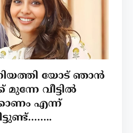
അനിയത്തി യോട് ഞാൻ
മുന്നേ വീട്ടിൽ
കോണം എന്ന്
്ടുണ്ട്……..