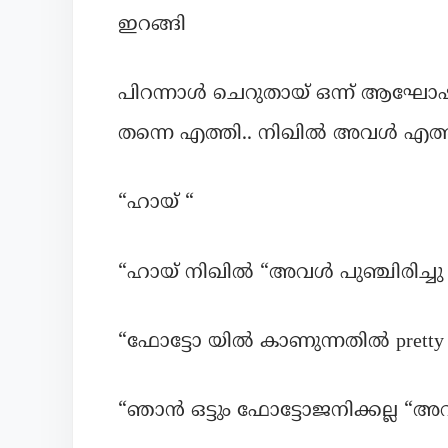
ഇറങ്ങി
പിറന്നാൾ ചെറുതായ് ഒന്ന് ആഘോഷി
തന്നെ എത്തി.. നിഖിൽ അവൾ എത
“ഹായ് “
“ഹായ് നിഖിൽ “അവൾ പുഞ്ചിരിച്ചു
“ഫോട്ടോ യിൽ കാണുന്നതിൽ pret
“ഞാൻ ഒട്ടും ഫോട്ടോജനിക്കല്ല “അവ