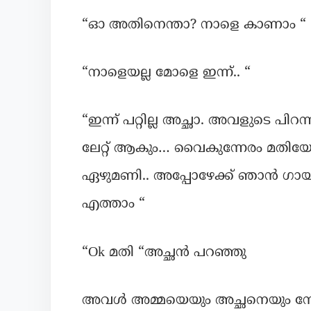
“ഓ അതിനെന്താ? നാളെ കാണാം “
“നാളെയല്ല മോളെ ഇന്ന്.. “
“ഇന്ന് പറ്റില്ല അച്ഛാ. അവളുടെ പി
ലേറ്റ് ആകും… വൈകുന്നേരം മതിയോന്ന
ഏഴുമണി.. അപ്പോഴേക്ക് ഞാൻ ഗായത്രി
എത്താം “
“Ok മതി “അച്ഛൻ പറഞ്ഞു
അവൾ അമ്മയെയും അച്ഛനെയും നോക