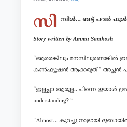
സി
മ്പിൾ… ബട്ട്‌ പവർ ഫുൾ
Story written by Ammu Santhosh
“ആരെങ്കിലും മനസിലുണ്ടെങ്കിൽ ഇപ
കൺഫ്യൂഷൻ ആക്കരുത് ” അച്ഛൻ പറഞ്
“ഇല്ലച്ഛാ ആരൂല്ല.. പിന്നെ ഇയാൾ ge
understanding? “
“Almost… കുറച്ചു നാളായി ദുബായിൽ ഒ