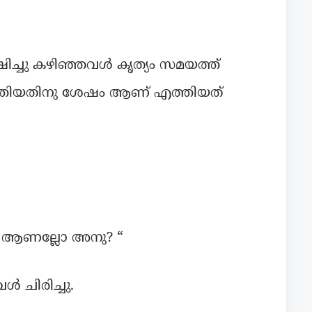
ച്ചു കഴിഞ്ഞവൾ കൃത്യം സമയത്ത്
്തിയതിനു ശേഷം ആണ് എത്തിയത്
ty ആണല്ലോ അനു? “
ൾ ചിരിച്ചു.