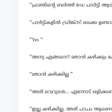
“ഫ്രണ്ടിന്റെ ബർത്ത് ഡേ പാർട്ട
“പാർട്ടികളിൽ ഡ്രിങ്ക്സ് ഒക്കെ ഉണ്
“Yes “
“അനു എങ്ങനെ? ഞാൻ കഴിക്കും കേട
“ഞാൻ കഴിക്കില്ല “
“അത് വെറുതെ… എന്നോട് ഒളിക്കണ്ട
“ഇല്ല കഴിക്കില്ല. അത് പാപം ആണെന്ന