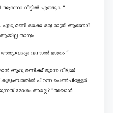
ാത്രി ആണോ വീട്ടിൽ എത്തുക “
. ഏഴു മണി ഒക്കെ ഒരു രാത്രി ആണോ?
ആയില്ല താനും
അത്യാവശ്യം വന്നാൽ മാത്രം “
ാൻ ആറു മണിക്ക് മുന്നേ വീട്ടിൽ
ട് കുടുംബത്തിൽ പിറന്ന പെൺപിള്ളേർ
ക്കുന്നത് മോശം അല്ലെ? “അയാൾ