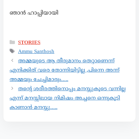
ഞാൻ ഹാപ്പിയായി
STORIES
Ammu Santhosh
അമ്മയുടെ ആ തീരുമാനം തെറ്റാണെന്ന്
എനിക്കിത് വരെ തോന്നിയിട്ടില്ല ,പിന്നെ അന്ന്
അമ്മയും ചേച്ചിമാരും…..
തന്റെ ശരീരത്തിനൊപ്പം മനസ്സുകൂടെ വന്നില്ല
എന്ന് മനസ്സിലായ നിമിഷം അച്ചനെ ഒന്നുകൂടി
കാണാൻ മനസ്സു…..