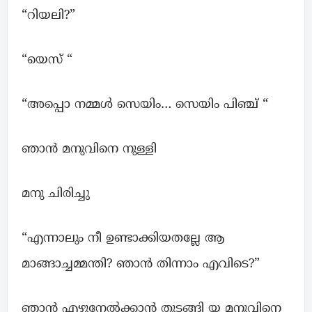
“റിയലി?”
“യെസ് “
“അപ്പൊ നമ്മൾ സെയിം… സെയിം പിഞ്ച് “
ഞാൻ മനുവിനെ നുള്ളി
മനു ചിരിച്ചു
“എന്നാലും നീ ഉണ്ടാക്കിയതല്ലേ ആ
മാങ്ങാച്ചമ്മന്തി? ഞാൻ തിന്നാം എവിടെ?”
ഞാൻ എഴുനേൽക്കാൻ തുടങ്ങി യ മനുവിനെ