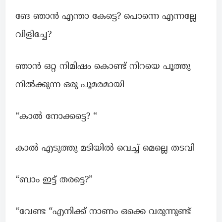
ങേ ഞാൻ എന്താ കേട്ടെ? പൊന്നെ എന്നല്ലേ
വിളിച്ചേ?
ഞാൻ ഒറ്റ നിമിഷം കൊണ്ട് നിറയെ പൂത്തു
നിൽക്കുന്ന ഒരു പൂമരമായി
“കാൽ നോക്കട്ടെ? “
കാൽ എടുത്തു മടിയിൽ വെച്ച് മെല്ലെ തടവി
“ബാം ഇട്ട് തരട്ടെ?”
“വേണ്ട “എനിക്ക് നാണം ഒക്കെ വരുന്നുണ്ട്