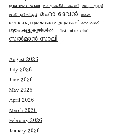
പ്രണയവിഹാർ
മനു തൃശ്ശൂർ
ഭാഗ്യലക്ഷ്മി. കെ. സി
മഹാ ദേവൻ
മഷ്ഹൂദ് തിരൂർ
യാഗാ
രഘു കുന്നുമ്മക്കര പുതുക്കാട്
വൈകാശി
ശ്യാം കല്ലുകുഴിയിൽ
ശ്രീജിത്ത് ഇരവിൽ
സൽമാൻ സാലി
August 2026
July 2026
June 2026
May 2026
April 2026
March 2026
February 2026
January 2026