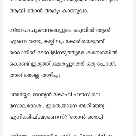
ആയി ഞാൻ ആദ്യം കാണുവാ.
സ്നേഹചുംബനങ്ങളുടെ ഒടുവിൽ ആൾ
എന്നെ രണ്ടു കയ്യിലും കോരിയെടുത്ത്
ഡൈനിങ് ടേബിളിനടുത്തുള്ള കസേരയിൽ
കൊണ്ട് ഇരുത്തി.മേശപ്പുറത്ത് ഒരു പൊതി..
അത് മെല്ലെ അഴിച്ചു
“അയ്യോ ഇന്ത്യൻ കോഫി ഹൗസിലെ
മസാലദോശ.. ഇതെങ്ങനെ അറിഞ്ഞു
എനിക്കിഷ്ടമാണെന്ന്?”ഞാൻ ഞെട്ടി