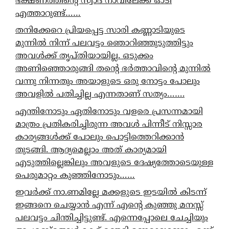
ഭക്ഷണത്തിന്റെ സ്വാദ് നാവിലേക്ക് ഓടി
എത്താറുണ്ട്……
തനിക്കേറെ പ്രിയപ്പെട്ട സാരി കണ്ണാടിയുടെ
മുന്നിൽ നിന്ന് പലവട്ടം ഞൊറിഞ്ഞുടുത്തിട്ടും
അവൾക്ക് തൃപ്തിയായില്ല. ഒടുക്കം
അണിഞ്ഞൊരുങ്ങി തന്റെ ഭർത്താവിന്റെ മുന്നിൽ
വന്നു നിന്നതും അയാളുടെ ഒരു നോട്ടം പോലും
അവളിൽ പതിച്ചില്ല എന്നതാണ് സത്യം…….
എന്തിനോടും ഏതിനോടും വളരെ പ്രസന്നമായി
മാത്രം പ്രതികരിച്ചിരുന്ന അവൾ പിന്നീട് നിസ്സാര
കാര്യങ്ങൾക്ക് പോലും പൊട്ടിത്തെറിക്കാൻ
തുടങ്ങി. ആദ്യമെല്ലാം അത് കാര്യമായി
എടുത്തില്ലെങ്കിലും അവളുടെ ദേഷ്യത്തോടെയുള്ള
പെരുമാറ്റം കുഞ്ഞിനോടും……
ഇവർക്ക് നാ.ണമില്ലേ മക്കളുടെ ഇടയിൽ കിടന്ന്
ഇങ്ങനെ ചെയ്യാൻ എന്ന് എന്റെ കുഞ്ഞു മനസ്സ്
പലവട്ടം ചിന്തിച്ചിട്ടുണ്ട്. എന്നെപ്പോലെ ചേച്ചിയും