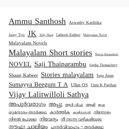
Ammu Santhosh
Aswathy Karthika
JK
Jainy Tiju
Latheesh Kaitheri
Jolly Shaji
Malayalam Novel
Malayalam Novels
Malayalam Short stories
Navas Amandoor
Saji Thaiparambu
NOVEL
Sajitha Thottanchery
Stories malayalam
Shaan Kabeer
Suja Anup
Sumayya Beegum T A
Ullas OS
Unni K Parthan
Vijay Lalitwilloli Sathya
അപൂർവരാഗം
അപ്പു
ആമി
ആദി വിച്ചു
ഇഷ
കാര്‍ത്തിക
ഒറ്റമന്ദാരം~തുടർക്കഥ
നിന്നോളം
കാളിദാസൻ
നിവേദ്യം
നിഴൽ പോലെ
നീ നടന്ന വഴികളിലൂടെ
നൗഫു ചാലിയം
പുനർവിവാഹം ~ തുടർക്കഥ