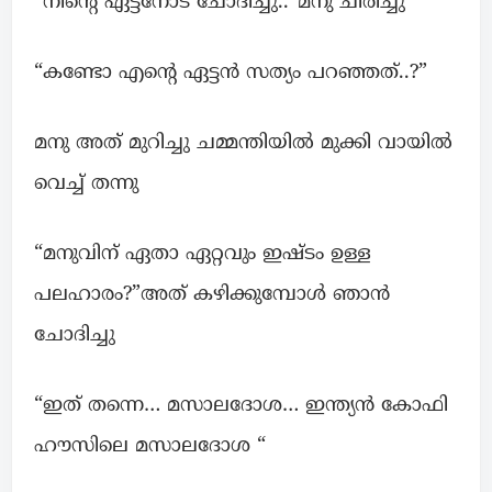
“നിന്റെ ഏട്ടനോട് ചോദിച്ചു..”മനു ചിരിച്ചു
“കണ്ടോ എന്റെ ഏട്ടൻ സത്യം പറഞ്ഞത്..?”
മനു അത് മുറിച്ചു ചമ്മന്തിയിൽ മുക്കി വായിൽ
വെച്ച് തന്നു
“മനുവിന് ഏതാ ഏറ്റവും ഇഷ്ടം ഉള്ള
പലഹാരം?”അത് കഴിക്കുമ്പോൾ ഞാൻ
ചോദിച്ചു
“ഇത് തന്നെ… മസാലദോശ… ഇന്ത്യൻ കോഫി
ഹൗസിലെ മസാലദോശ “