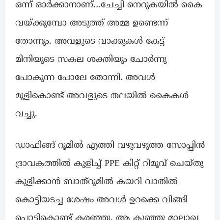
ഒന്ന് ഓർക്കാനാണ്…ചേച്ചി നെറുകയിൽ കൈ
വയ്ക്കുമ്പോ അടുത്ത് അമ്മ ഉണ്ടെന്ന്
തോന്നും. അവളുടെ വാക്കുകൾ കേട്ട്
മിനിയുടെ സകല ശക്തിയും ചോർന്നു
പോകുന്ന പോലേ തോന്നി. അവൾ
മൂളികൊണ്ട് അവളുടെ തലയിൽ കൈകൾ
വച്ചു.
ഡാഫിങ്ങ് റൂമിൽ എത്തി വഴുവഴുത്ത സോപ്പിൻ
ദ്രാവകത്തിൽ കുളിച്ച്‌ PPE കിറ്റ് റിമൂവ് ചെയ്തു
കുളിക്കാൻ ബാത്‌റൂമിൽ കയറി വാതിൽ
കൊട്ടിയടച്ച ശേഷം അവൾ ഉറക്കെ വിങ്ങി
പൊട്ടികൊണ്ട് കരഞ്ഞു. ആ കുഞ്ഞു മാലാഖ