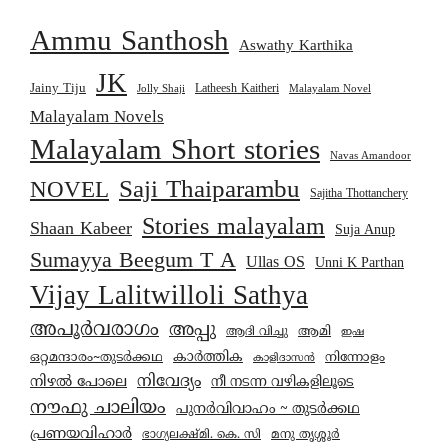
Ammu Santhosh
Aswathy Karthika
JK
Jainy Tiju
Latheesh Kaitheri
Jolly Shaji
Malayalam Novel
Malayalam Novels
Malayalam Short stories
Navas Amandoor
Saji Thaiparambu
NOVEL
Sajitha Thottanchery
Stories malayalam
Shaan Kabeer
Suja Anup
Sumayya Beegum T A
Ullas OS
Unni K Parthan
Vijay Lalitwilloli Sathya
അപൂർവരാഗം
അപ്പു
ആമി
ആദി വിച്ചു
ഇഷ
കാര്‍ത്തിക
ഒറ്റമന്ദാരം~തുടർക്കഥ
നിന്നോളം
കാളിദാസൻ
നിവേദ്യം
നിഴൽ പോലെ
നീ നടന്ന വഴികളിലൂടെ
നൗഫു ചാലിയം
പുനർവിവാഹം ~ തുടർക്കഥ
പ്രണയവിഹാർ
മനു തൃശ്ശൂർ
ഭാഗ്യലക്ഷ്മി. കെ. സി