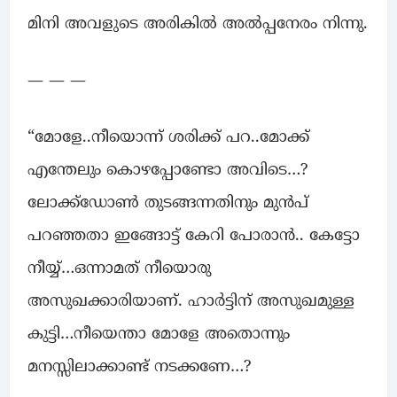
മിനി അവളുടെ അരികിൽ അൽപ്പനേരം നിന്നു.
— — —
“മോളേ..നീയൊന്ന് ശരിക്ക് പറ..മോക്ക്
എന്തേലും കൊഴപ്പോണ്ടോ അവിടെ…?
ലോക്ക്ഡോൺ തുടങ്ങന്നതിനും മുന്‍പ്
പറഞ്ഞതാ ഇങ്ങോട്ട് കേറി പോരാൻ.. കേട്ടോ
നീയ്യ്…ഒന്നാമത് നീയൊരു
അസുഖക്കാരിയാണ്. ഹാർട്ടിന് അസുഖമുള്ള
കുട്ടി…നീയെന്താ മോളേ അതൊന്നും
മനസ്സിലാക്കാണ്ട് നടക്കണേ…?