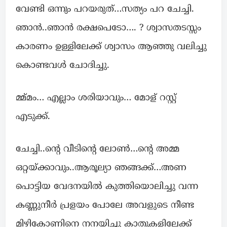
വേണ്ടി ഒന്നും പറയരുത്…സത്യം പറ ചേച്ചി.
ഞാൻ..ഞാൻ രക്ഷപെടോ…. ? ശ്വാസതടസ്സം
കാരണം ഉള്ളിലേക്ക് ശ്വാസം ആഞ്ഞു വലിച്ചു
കൊണ്ടവൾ ചോദിച്ചു.
മ്മ്മം… എല്ലാം ശരിയാവും… മോള് റസ്റ്റ്
എടുക്ക്.
ചേച്ചി..ന്റെ വീടിന്റെ ലോൺ…ന്റെ അമ്മ
ഒറ്റയ്ക്കാവും..ആരൂല്യാ ഞങ്ങക്ക്…അണ
പൊട്ടിയ വേദനയിൽ കുത്തിയൊലിച്ചു വന്ന
കണ്ണുനീർ പ്രളയം പോലേ അവളുടെ നീണ്ട
മിഴികോണിനെ നനയിച്ചു കാതുകളിലേക്ക്