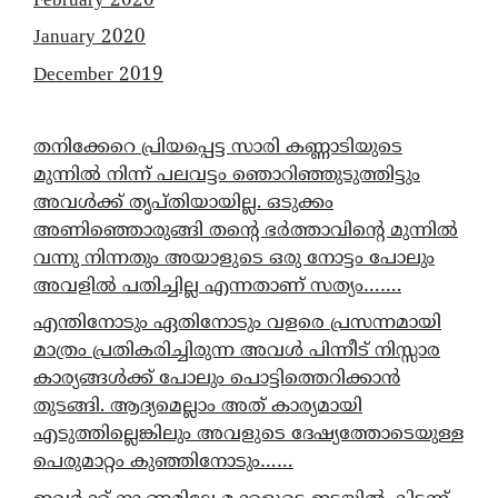
February 2020
January 2020
December 2019
തനിക്കേറെ പ്രിയപ്പെട്ട സാരി കണ്ണാടിയുടെ
മുന്നിൽ നിന്ന് പലവട്ടം ഞൊറിഞ്ഞുടുത്തിട്ടും
അവൾക്ക് തൃപ്തിയായില്ല. ഒടുക്കം
അണിഞ്ഞൊരുങ്ങി തന്റെ ഭർത്താവിന്റെ മുന്നിൽ
വന്നു നിന്നതും അയാളുടെ ഒരു നോട്ടം പോലും
അവളിൽ പതിച്ചില്ല എന്നതാണ് സത്യം…….
എന്തിനോടും ഏതിനോടും വളരെ പ്രസന്നമായി
മാത്രം പ്രതികരിച്ചിരുന്ന അവൾ പിന്നീട് നിസ്സാര
കാര്യങ്ങൾക്ക് പോലും പൊട്ടിത്തെറിക്കാൻ
തുടങ്ങി. ആദ്യമെല്ലാം അത് കാര്യമായി
എടുത്തില്ലെങ്കിലും അവളുടെ ദേഷ്യത്തോടെയുള്ള
പെരുമാറ്റം കുഞ്ഞിനോടും……