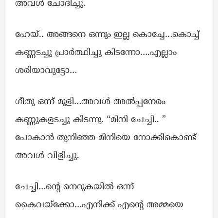
അവൾ ചോദിച്ചു.
ഹേയ്.. അങ്ങനെ ഒന്നും ഇല്ല കൊച്ചേ…കൊച്ച്
കണ്ണടച്ചു പ്രാർത്ഥിച്ചു കിടന്നോ….എല്ലാം
ശരിയാവുട്ടോ…
ഗീതു ഒന്ന് മൂളി…അവൾ അൽപ്പനേരം
കണ്ണുകളടച്ചു കിടന്നു. “മിനി ചേച്ചി.. ”
പോകാൻ തുനിഞ്ഞ മിനിയെ നോക്കികൊണ്ട്
അവൾ വിളിച്ചു.
ചേച്ചി…ന്റെ നെറുകയിൽ ഒന്ന്
കൈവയ്‌ക്കോ…എനിക്ക് എന്റെ അമ്മയെ