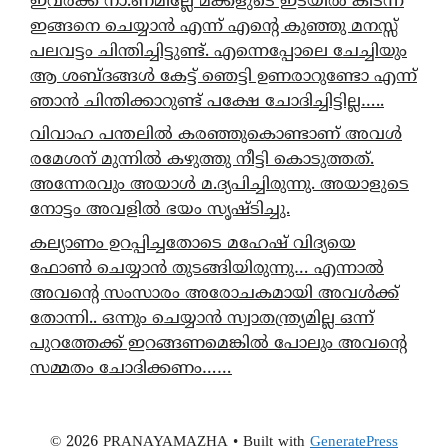
ഇവർക്ക് നാ.ണമില്ലേ മക്കളുടെ ഇടയിൽ കിടന്ന്
ഇങ്ങനെ ചെയ്യാൻ എന്ന് എന്റെ കുഞ്ഞു മനസ്സ്
പലവട്ടം ചിന്തിച്ചിട്ടുണ്ട്. എന്നെപ്പോലെ ചേച്ചിയും
ആ ശബ്ദങ്ങൾ കേട്ട് ഞെട്ടി ഉണരാറുണ്ടോ എന്ന്
ഞാൻ ചിന്തിക്കാറുണ്ട് പക്ഷേ ചോദിച്ചിട്ടില്ല…..
വിവാഹ പന്തലിൽ കരഞ്ഞുകൊണ്ടാണ് അവൾ
രമേശന് മുന്നിൽ കഴുത്തു നീട്ടി കൊടുത്തത്.
അന്നേരവും അയാൾ മ.ദ്യപിച്ചിരുന്നു. അയാളുടെ
നോട്ടം അവളിൽ ഭയം സൃഷ്ടിച്ചു.
കല്യാണം ഉറപ്പിച്ചതോടെ മഹേഷ് വിദ്യയെ
ഫോൺ ചെയ്യാൻ തുടങ്ങിയിരുന്നു… എന്നാൽ
അവന്റെ സംസാരം അരോചകമായി അവൾക്ക്
തോന്നി.. ഒന്നും ചെയ്യാൻ സ്വാതന്ത്ര്യമില്ല ഒന്ന്
പുറത്തേക്ക് ഇറങ്ങണമെങ്കിൽ പോലും അവന്റെ
സമ്മതം ചോദിക്കണം……
© 2026 PRANAYAMAZHA
• Built with
GeneratePress