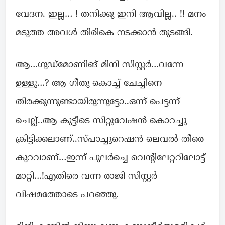
വേദന. ഇല്ല… ! തനിക്കു ഇനി ആവില്ല.. !! മനം
മടുത്ത അവൾ തിരികെ നടക്കാൻ തുടങ്ങി.
ആ…ഗുഡ്മോണിങ് മിനി സിസ്റ്റർ…വന്നേ
ഉള്ളു…? ആ ഗീതു കൊച്ച് ചേച്ചിനെ
തിരക്കുന്നുണ്ടായിരുന്നുട്ടോ..ഒന്ന് പെട്ടന്ന്
ചെല്ല്..ആ കുട്ടീടെ സിറ്റുവേഷൻ കൊറച്ചു
ക്രിട്ടിക്കലാണ്..സ്പാച്ചുറെഷൻ ലെവൽ തീരെ
കുറവാണ്…ഇന്ന് പുലർച്ചെ വെന്റിലേറ്ററിലോട്ട്
മാറ്റി…!എതിരെ വന്ന രാജി സിസ്റ്റർ
വിഷമത്തോടെ പറഞ്ഞു.