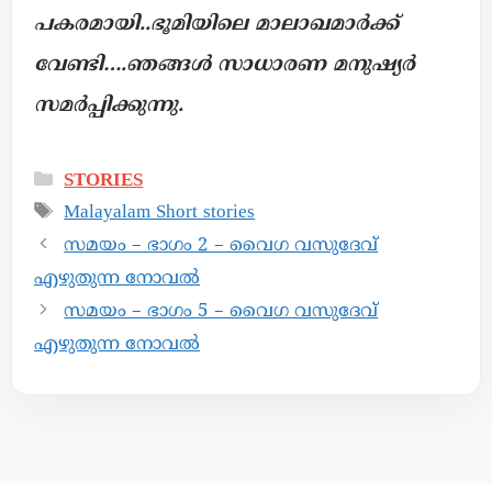
പകരമായി..ഭൂമിയിലെ മാലാഖമാർക്ക്
വേണ്ടി….ഞങ്ങൾ സാധാരണ മനുഷ്യർ
സമർപ്പിക്കുന്നു.
STORIES
Malayalam Short stories
സമയം – ഭാഗം 2 – വൈഗ വസുദേവ്
എഴുതുന്ന നോവൽ
സമയം – ഭാഗം 5 – വൈഗ വസുദേവ്
എഴുതുന്ന നോവൽ