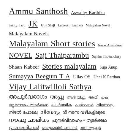
Ammu Santhosh
Aswathy Karthika
JK
Jainy Tiju
Latheesh Kaitheri
Jolly Shaji
Malayalam Novel
Malayalam Novels
Malayalam Short stories
Navas Amandoor
Saji Thaiparambu
NOVEL
Sajitha Thottanchery
Stories malayalam
Shaan Kabeer
Suja Anup
Sumayya Beegum T A
Ullas OS
Unni K Parthan
Vijay Lalitwilloli Sathya
അപൂർവരാഗം
അപ്പു
ആമി
ആദി വിച്ചു
ഇഷ
കാര്‍ത്തിക
ഒറ്റമന്ദാരം~തുടർക്കഥ
നിന്നോളം
കാളിദാസൻ
നിവേദ്യം
നിഴൽ പോലെ
നീ നടന്ന വഴികളിലൂടെ
നൗഫു ചാലിയം
പുനർവിവാഹം ~ തുടർക്കഥ
പ്രണയവിഹാർ
മനു തൃശ്ശൂർ
ഭാഗ്യലക്ഷ്മി. കെ. സി