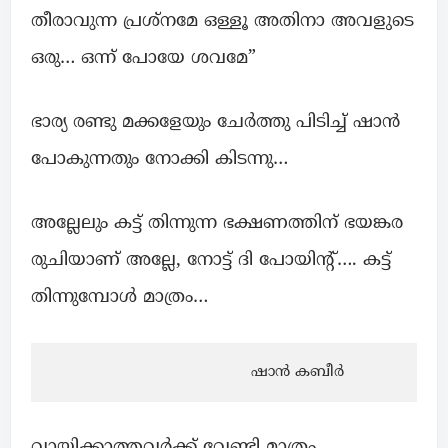
തീരാവുന്ന പ്രശ്നമേ ഒള്ളൂ അതിനാ അവളുടെ
ഒരു… ഒന്ന് പോയേ ശവമേ”
ഭാര്യ രണ്ടു മക്കളേയും ചേർത്തു പിടിച്ച് ഷാൻ
പോകുന്നതും നോക്കി കിടന്നു…
അല്ലേലും കട്ട് തിന്നുന്ന ഭക്ഷണത്തിന് ഭയങ്കര
രുചിയാണ് അല്ലേ, നോട്ട് ദി പോയിന്റ്…. കട്ട്
തിന്നുമ്പോൾ മാത്രം…
                                        ഷാൻ കബീർ
വായിക്കാത്തവർക്ക് വേണ്ടി മാത്രം