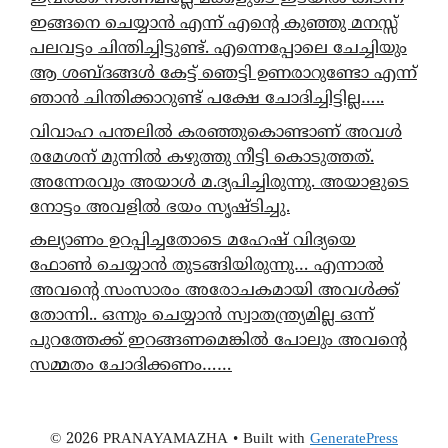
ഇങ്ങനെ ചെയ്യാൻ എന്ന് എന്റെ കുഞ്ഞു മനസ്സ്
പലവട്ടം ചിന്തിച്ചിട്ടുണ്ട്. എന്നെപ്പോലെ ചേച്ചിയും
ആ ശബ്ദങ്ങൾ കേട്ട് ഞെട്ടി ഉണരാറുണ്ടോ എന്ന്
ഞാൻ ചിന്തിക്കാറുണ്ട് പക്ഷേ ചോദിച്ചിട്ടില്ല…..
വിവാഹ പന്തലിൽ കരഞ്ഞുകൊണ്ടാണ് അവൾ
രമേശന് മുന്നിൽ കഴുത്തു നീട്ടി കൊടുത്തത്.
അന്നേരവും അയാൾ മ.ദ്യപിച്ചിരുന്നു. അയാളുടെ
നോട്ടം അവളിൽ ഭയം സൃഷ്ടിച്ചു.
കല്യാണം ഉറപ്പിച്ചതോടെ മഹേഷ് വിദ്യയെ
ഫോൺ ചെയ്യാൻ തുടങ്ങിയിരുന്നു… എന്നാൽ
അവന്റെ സംസാരം അരോചകമായി അവൾക്ക്
തോന്നി.. ഒന്നും ചെയ്യാൻ സ്വാതന്ത്ര്യമില്ല ഒന്ന്
പുറത്തേക്ക് ഇറങ്ങണമെങ്കിൽ പോലും അവന്റെ
സമ്മതം ചോദിക്കണം……
© 2026 PRANAYAMAZHA
• Built with
GeneratePress