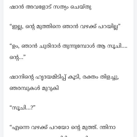
ഷാൻ അവളോട് സത്യം ചെയ്തു
“ഇല്ല, ന്റെ മുത്തിനെ ഞാൻ വഴക്ക് പറയില്ല”
“ഉം, ഞാൻ ചുരിദാർ തുന്നുമ്പോൾ ആ സൂചി….
ന്റെ…”
ഷാനിന്റെ ഹൃദയമിടിപ്പ് കൂടി, രക്തം തിളച്ചു,
ഞരമ്പുകൾ മുറുകി
“സൂചി…?”
“എന്നെ വഴക്ക് പറയോ ന്റെ മുത്ത്. ന്തിനാ