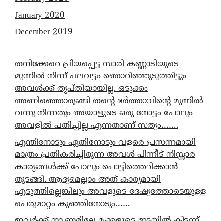
January 2020
December 2019
തനിക്കേറെ പ്രിയപ്പെട്ട സാരി കണ്ണാടിയുടെ
മുന്നിൽ നിന്ന് പലവട്ടം ഞൊറിഞ്ഞുടുത്തിട്ടും
അവൾക്ക് തൃപ്തിയായില്ല. ഒടുക്കം
അണിഞ്ഞൊരുങ്ങി തന്റെ ഭർത്താവിന്റെ മുന്നിൽ
വന്നു നിന്നതും അയാളുടെ ഒരു നോട്ടം പോലും
അവളിൽ പതിച്ചില്ല എന്നതാണ് സത്യം…….
എന്തിനോടും ഏതിനോടും വളരെ പ്രസന്നമായി
മാത്രം പ്രതികരിച്ചിരുന്ന അവൾ പിന്നീട് നിസ്സാര
കാര്യങ്ങൾക്ക് പോലും പൊട്ടിത്തെറിക്കാൻ
തുടങ്ങി. ആദ്യമെല്ലാം അത് കാര്യമായി
എടുത്തില്ലെങ്കിലും അവളുടെ ദേഷ്യത്തോടെയുള്ള
പെരുമാറ്റം കുഞ്ഞിനോടും……
ഇവർക്ക് നാ.ണമില്ലേ മക്കളുടെ ഇടയിൽ കിടന്ന്