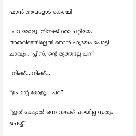
ഷാൻ അവളോട് കെഞ്ചി
“പറ മോളൂ, നിനക്ക് ന്താ പറ്റിയേ.
അതറിഞ്ഞില്ലേൽ ഞാൻ ഹൃദയം പൊട്ടി
ചാവും… പ്ലീസ്, ന്റെ മുത്തല്ലേ പറ”
“നിക്ക്… നിക്ക്…”
“ഉം ന്റെ മോളൂ… പറ”
“ഇത് കേട്ടാൽ ന്നെ വഴക്ക് പറയില്ല സത്യം
ചെയ്യ്”