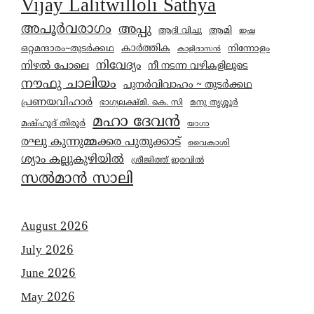
Vijay Lalitwilloli Sathya
അപൂർവരാഗം
അപ്പു
ആമി
ആദി വിച്ചു
ഇഷ
കാര്‍ത്തിക
ഒറ്റമന്ദാരം~തുടർക്കഥ
നിന്നോളം
കാളിദാസൻ
നിവേദ്യം
നിഴൽ പോലെ
നീ നടന്ന വഴികളിലൂടെ
നൗഫു ചാലിയം
പുനർവിവാഹം ~ തുടർക്കഥ
പ്രണയവിഹാർ
മനു തൃശ്ശൂർ
ഭാഗ്യലക്ഷ്മി. കെ. സി
മഹാ ദേവൻ
മഷ്ഹൂദ് തിരൂർ
യാഗാ
രഘു കുന്നുമ്മക്കര പുതുക്കാട്
വൈകാശി
ശ്യാം കല്ലുകുഴിയിൽ
ശ്രീജിത്ത് ഇരവിൽ
സൽമാൻ സാലി
August 2026
July 2026
June 2026
May 2026