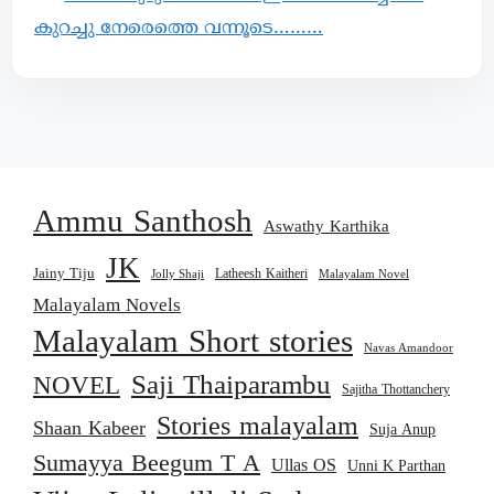
കുറച്ചു നേരെത്തെ വന്നൂടെ………
Ammu Santhosh
Aswathy Karthika
JK
Jainy Tiju
Latheesh Kaitheri
Jolly Shaji
Malayalam Novel
Malayalam Novels
Malayalam Short stories
Navas Amandoor
Saji Thaiparambu
NOVEL
Sajitha Thottanchery
Stories malayalam
Shaan Kabeer
Suja Anup
Sumayya Beegum T A
Ullas OS
Unni K Parthan