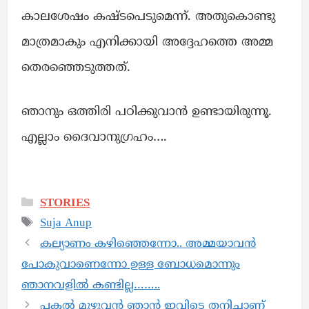
കാലശേഷം കഷ്ടപെടുമെന്ന്. അതുകൊണ്ടു
മാത്രമാകും എനിക്കായി അദ്ദേഹത്തെ അമ്മ
തെരഞ്ഞെടുത്തത്.
ഞാനും ഒത്തിരി പഠിക്കുവാൻ ഉണ്ടായിരുന്നൂ.
എല്ലാം ദൈവാനുഗ്രഹം….
STORIES
Suja Anup
കല്യാണം കഴിഞ്ഞെന്നോ.. അമ്മയാവൻ
പോകുവാണെന്നോ ഉള്ള ബോധമൊന്നും
ഞാനവളിൽ കണ്ടില്ല……..
പകൽ മുഴുവൻ ഞാൻ ഇവിടെ തനിച്ചാണ്