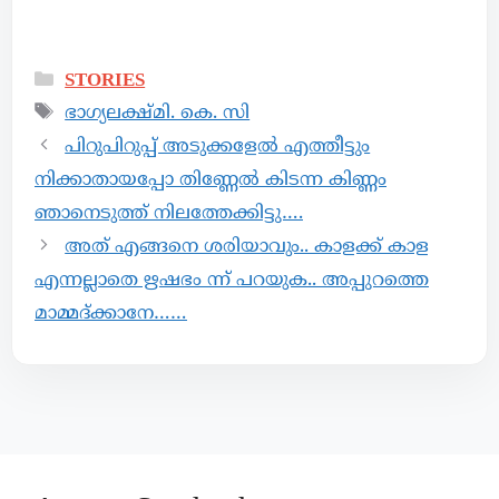
STORIES
ഭാഗ്യലക്ഷ്മി. കെ. സി
പിറുപിറുപ്പ് അടുക്കളേൽ എത്തീട്ടും
നിക്കാതായപ്പോ തിണ്ണേൽ കിടന്ന കിണ്ണം
ഞാനെടുത്ത് നിലത്തേക്കിട്ടു….
അത് എങ്ങനെ ശരിയാവും.. കാളക്ക് കാള
എന്നല്ലാതെ ഋഷഭം ന്ന് പറയുക.. അപ്പുറത്തെ
മാമ്മദ്ക്കാനേ……