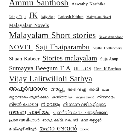
Ammu Santhosh
Aswathy Karthika
JK
Jainy Tiju
Latheesh Kaitheri
Jolly Shaji
Malayalam Novel
Malayalam Novels
Malayalam Short stories
Navas Amandoor
Saji Thaiparambu
NOVEL
Sajitha Thottanchery
Stories malayalam
Shaan Kabeer
Suja Anup
Sumayya Beegum T A
Ullas OS
Unni K Parthan
Vijay Lalitwilloli Sathya
അപൂർവരാഗം
അപ്പു
ആമി
ആദി വിച്ചു
ഇഷ
കാര്‍ത്തിക
ഒറ്റമന്ദാരം~തുടർക്കഥ
നിന്നോളം
കാളിദാസൻ
നിവേദ്യം
നിഴൽ പോലെ
നീ നടന്ന വഴികളിലൂടെ
നൗഫു ചാലിയം
പുനർവിവാഹം ~ തുടർക്കഥ
പ്രണയവിഹാർ
മനു തൃശ്ശൂർ
ഭാഗ്യലക്ഷ്മി. കെ. സി
മഹാ ദേവൻ
മഷ്ഹൂദ് തിരൂർ
യാഗാ