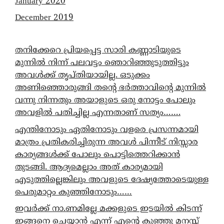
January 2020
December 2019
തനിക്കേറെ പ്രിയപ്പെട്ട സാരി കണ്ണാടിയുടെ
മുന്നിൽ നിന്ന് പലവട്ടം ഞൊറിഞ്ഞുടുത്തിട്ടും
അവൾക്ക് തൃപ്തിയായില്ല. ഒടുക്കം
അണിഞ്ഞൊരുങ്ങി തന്റെ ഭർത്താവിന്റെ മുന്നിൽ
വന്നു നിന്നതും അയാളുടെ ഒരു നോട്ടം പോലും
അവളിൽ പതിച്ചില്ല എന്നതാണ് സത്യം…….
എന്തിനോടും ഏതിനോടും വളരെ പ്രസന്നമായി
മാത്രം പ്രതികരിച്ചിരുന്ന അവൾ പിന്നീട് നിസ്സാര
കാര്യങ്ങൾക്ക് പോലും പൊട്ടിത്തെറിക്കാൻ
തുടങ്ങി. ആദ്യമെല്ലാം അത് കാര്യമായി
എടുത്തില്ലെങ്കിലും അവളുടെ ദേഷ്യത്തോടെയുള്ള
പെരുമാറ്റം കുഞ്ഞിനോടും……
ഇവർക്ക് നാ.ണമില്ലേ മക്കളുടെ ഇടയിൽ കിടന്ന്
ഇങ്ങനെ ചെയ്യാൻ എന്ന് എന്റെ കുഞ്ഞു മനസ്സ്