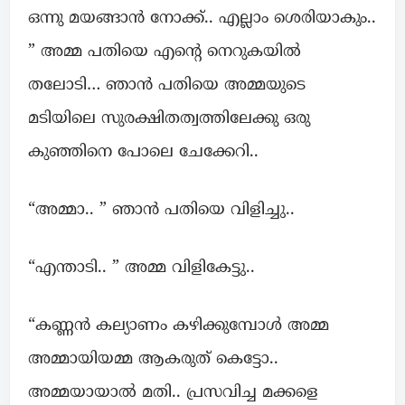
ഒന്നു മയങ്ങാൻ നോക്ക്.. എല്ലാം ശെരിയാകും..
” അമ്മ പതിയെ എന്റെ നെറുകയിൽ
തലോടി… ഞാൻ പതിയെ അമ്മയുടെ
മടിയിലെ സുരക്ഷിതത്വത്തിലേക്കു ഒരു
കുഞ്ഞിനെ പോലെ ചേക്കേറി..
“അമ്മാ.. ” ഞാൻ പതിയെ വിളിച്ചു..
“എന്താടി.. ” അമ്മ വിളികേട്ടു..
“കണ്ണൻ കല്യാണം കഴിക്കുമ്പോൾ അമ്മ
അമ്മായിയമ്മ ആകരുത് കെട്ടോ..
അമ്മയായാൽ മതി.. പ്രസവിച്ച മക്കളെ