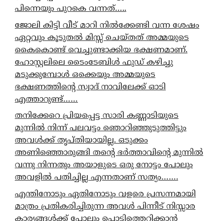
പിന്നെയും പുറകെ വന്നത്…..
ജോലി കിട്ടി വീട് മാറി നിൽക്കേണ്ടി വന്ന ശേഷം
ഏറ്റവും കൂടുതൽ മിസ്സ് ചെയ്തത് അമ്മയുടെ
കൈകൊണ്ട് വെച്ചുണ്ടാക്കിയ ഭക്ഷണമാണ്.
ഹോസ്റ്റലിലെ ടൈംടേബിൾ ഫുഡ് കഴിച്ചു
മടുക്കുമ്പോൾ ഒക്കെയും അമ്മയുടെ
ഭക്ഷണത്തിന്റെ സ്വാദ് നാവിലേക്ക് ഓടി
എത്താറുണ്ട്……
തനിക്കേറെ പ്രിയപ്പെട്ട സാരി കണ്ണാടിയുടെ
മുന്നിൽ നിന്ന് പലവട്ടം ഞൊറിഞ്ഞുടുത്തിട്ടും
അവൾക്ക് തൃപ്തിയായില്ല. ഒടുക്കം
അണിഞ്ഞൊരുങ്ങി തന്റെ ഭർത്താവിന്റെ മുന്നിൽ
വന്നു നിന്നതും അയാളുടെ ഒരു നോട്ടം പോലും
അവളിൽ പതിച്ചില്ല എന്നതാണ് സത്യം…….
എന്തിനോടും ഏതിനോടും വളരെ പ്രസന്നമായി
മാത്രം പ്രതികരിച്ചിരുന്ന അവൾ പിന്നീട് നിസ്സാര
കാര്യങ്ങൾക്ക് പോലും പൊട്ടിത്തെറിക്കാൻ