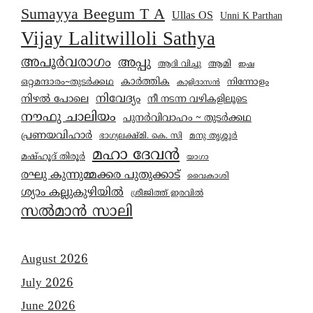
Sumayya Beegum T A
Ullas OS
Unni K Parthan
Vijay Lalitwilloli Sathya
അപൂർവരാഗം
അപ്പു
ആമി
ആദി വിച്ചു
ഇഷ
കാര്‍ത്തിക
ഒറ്റമന്ദാരം~തുടർക്കഥ
നിന്നോളം
കാളിദാസൻ
നിവേദ്യം
നിഴൽ പോലെ
നീ നടന്ന വഴികളിലൂടെ
നൗഫു ചാലിയം
പുനർവിവാഹം ~ തുടർക്കഥ
പ്രണയവിഹാർ
മനു തൃശ്ശൂർ
ഭാഗ്യലക്ഷ്മി. കെ. സി
മഹാ ദേവൻ
മഷ്ഹൂദ് തിരൂർ
യാഗാ
രഘു കുന്നുമ്മക്കര പുതുക്കാട്
വൈകാശി
ശ്യാം കല്ലുകുഴിയിൽ
ശ്രീജിത്ത് ഇരവിൽ
സൽമാൻ സാലി
August 2026
July 2026
June 2026