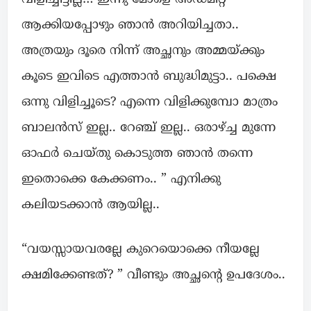
ആക്കിയപ്പോഴും ഞാൻ അറിയിച്ചതാ..
അത്രയും ദൂരെ നിന്ന് അച്ഛനും അമ്മയ്ക്കും
കൂടെ ഇവിടെ എത്താൻ ബുദ്ധിമുട്ടാ.. പക്ഷെ
ഒന്നു വിളിച്ചൂടെ? എന്നെ വിളിക്കുമ്പോ മാത്രം
ബാലൻസ് ഇല്ല.. റേഞ്ച് ഇല്ല.. ഒരാഴ്ച്ച മുന്നേ
ഓഫർ ചെയ്തു കൊടുത്ത ഞാൻ തന്നെ
ഇതൊക്കെ കേക്കണം.. ” എനിക്കു
കലിയടക്കാൻ ആയില്ല..
“വയസ്സായവരല്ലേ കുറെയൊക്കെ നീയല്ലേ
ക്ഷമിക്കേണ്ടത്? ” വീണ്ടും അച്ഛന്റെ ഉപദേശം..