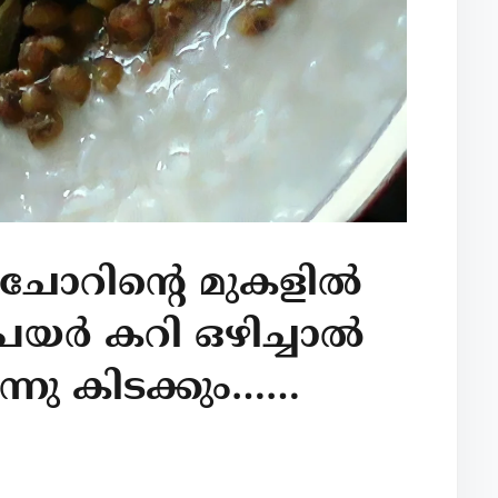
 ചോറിന്റെ മുകളിൽ
പയർ കറി ഒഴിച്ചാൽ
നു കിടക്കും……