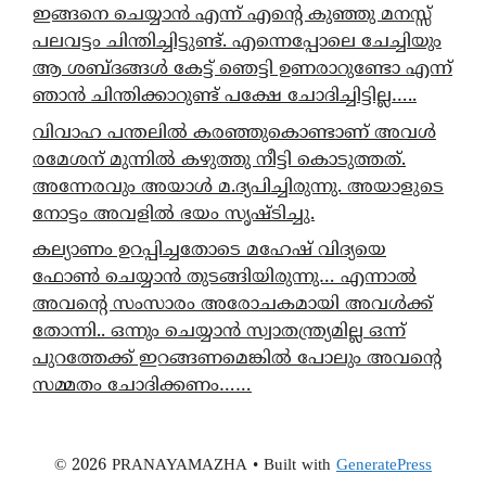
ഇങ്ങനെ ചെയ്യാൻ എന്ന് എന്റെ കുഞ്ഞു മനസ്സ്
പലവട്ടം ചിന്തിച്ചിട്ടുണ്ട്. എന്നെപ്പോലെ ചേച്ചിയും
ആ ശബ്ദങ്ങൾ കേട്ട് ഞെട്ടി ഉണരാറുണ്ടോ എന്ന്
ഞാൻ ചിന്തിക്കാറുണ്ട് പക്ഷേ ചോദിച്ചിട്ടില്ല…..
വിവാഹ പന്തലിൽ കരഞ്ഞുകൊണ്ടാണ് അവൾ
രമേശന് മുന്നിൽ കഴുത്തു നീട്ടി കൊടുത്തത്.
അന്നേരവും അയാൾ മ.ദ്യപിച്ചിരുന്നു. അയാളുടെ
നോട്ടം അവളിൽ ഭയം സൃഷ്ടിച്ചു.
കല്യാണം ഉറപ്പിച്ചതോടെ മഹേഷ് വിദ്യയെ
ഫോൺ ചെയ്യാൻ തുടങ്ങിയിരുന്നു… എന്നാൽ
അവന്റെ സംസാരം അരോചകമായി അവൾക്ക്
തോന്നി.. ഒന്നും ചെയ്യാൻ സ്വാതന്ത്ര്യമില്ല ഒന്ന്
പുറത്തേക്ക് ഇറങ്ങണമെങ്കിൽ പോലും അവന്റെ
സമ്മതം ചോദിക്കണം……
© 2026 PRANAYAMAZHA
• Built with
GeneratePress