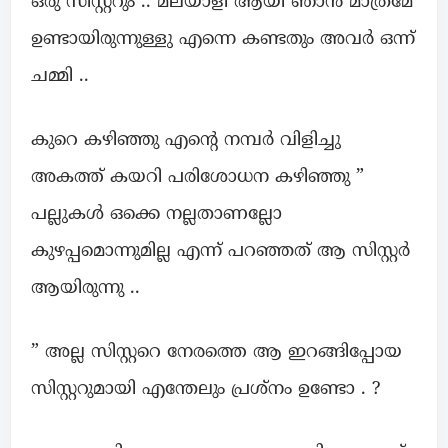
ഒരു സിസ്റ്ററും .. മലയാളി ആയി ഞാൻ മാത്രമേ
ഉണ്ടായിരുന്നുള്ളു എന്നെ കണ്ടതും അവർ ഒന്ന്
ചമ്മി ..
കുറെ കഴിഞ്ഞു എന്റെ നമ്പർ വിളിച്ചു
അകത്ത് കയറി പരിശോധന കഴിഞ്ഞു ”
പല്ലുകൾ ഒക്കെ നല്ലതാണല്ലോ
കുഴപ്പമൊന്നുമില്ല എന്ന് പറഞ്ഞത് ആ സിസ്റ്റർ
ആയിരുന്നു ..
” അല്ല സിസ്റ്ററെ നേരത്തെ ആ ഇറങ്ങിപ്പോയ
സിസ്റ്ററുമായി എന്തേലും പ്രശ്നം ഉണ്ടോ . ?