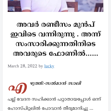
അവർ രണ്ടീസം മുൻപ്
ഇവിടെ വന്നിരുന്നു . അന്ന്
സംസാരിക്കുന്നതിനിടെ
അവരുടെ ഫോണിൽ……
March 28, 2022
by
lucky
എ
ഴുത്ത്:-സൽമാൻ സാലി
പല്ല് വേദന സഹിക്കാൻ പറ്റാതായപ്പോൾ ഒന്ന്
ഹോസ്പിറ്റലിൽ പോവാൻ തീരുമാനിച്ചു …