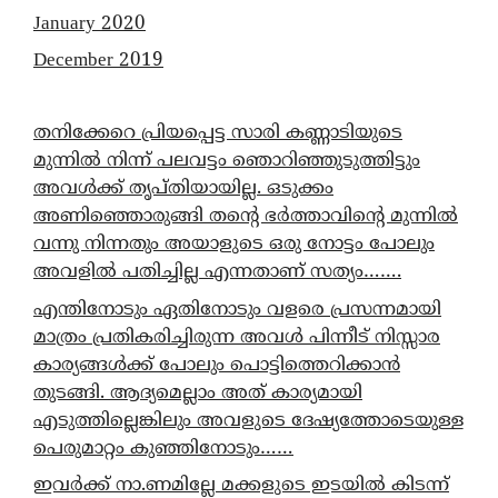
January 2020
December 2019
തനിക്കേറെ പ്രിയപ്പെട്ട സാരി കണ്ണാടിയുടെ
മുന്നിൽ നിന്ന് പലവട്ടം ഞൊറിഞ്ഞുടുത്തിട്ടും
അവൾക്ക് തൃപ്തിയായില്ല. ഒടുക്കം
അണിഞ്ഞൊരുങ്ങി തന്റെ ഭർത്താവിന്റെ മുന്നിൽ
വന്നു നിന്നതും അയാളുടെ ഒരു നോട്ടം പോലും
അവളിൽ പതിച്ചില്ല എന്നതാണ് സത്യം…….
എന്തിനോടും ഏതിനോടും വളരെ പ്രസന്നമായി
മാത്രം പ്രതികരിച്ചിരുന്ന അവൾ പിന്നീട് നിസ്സാര
കാര്യങ്ങൾക്ക് പോലും പൊട്ടിത്തെറിക്കാൻ
തുടങ്ങി. ആദ്യമെല്ലാം അത് കാര്യമായി
എടുത്തില്ലെങ്കിലും അവളുടെ ദേഷ്യത്തോടെയുള്ള
പെരുമാറ്റം കുഞ്ഞിനോടും……
ഇവർക്ക് നാ.ണമില്ലേ മക്കളുടെ ഇടയിൽ കിടന്ന്