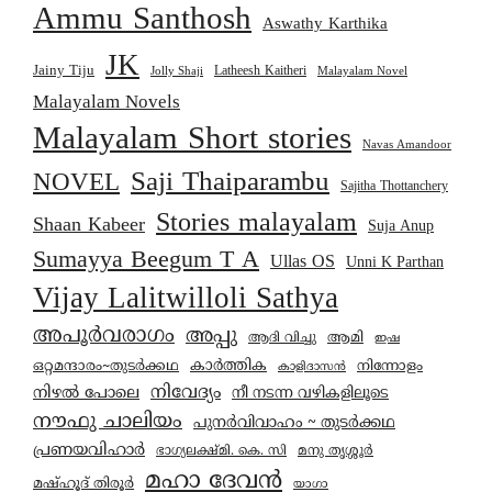
Ammu Santhosh
Aswathy Karthika
JK
Jainy Tiju
Latheesh Kaitheri
Jolly Shaji
Malayalam Novel
Malayalam Novels
Malayalam Short stories
Navas Amandoor
Saji Thaiparambu
NOVEL
Sajitha Thottanchery
Stories malayalam
Shaan Kabeer
Suja Anup
Sumayya Beegum T A
Ullas OS
Unni K Parthan
Vijay Lalitwilloli Sathya
അപൂർവരാഗം
അപ്പു
ആമി
ആദി വിച്ചു
ഇഷ
കാര്‍ത്തിക
ഒറ്റമന്ദാരം~തുടർക്കഥ
നിന്നോളം
കാളിദാസൻ
നിവേദ്യം
നിഴൽ പോലെ
നീ നടന്ന വഴികളിലൂടെ
നൗഫു ചാലിയം
പുനർവിവാഹം ~ തുടർക്കഥ
പ്രണയവിഹാർ
മനു തൃശ്ശൂർ
ഭാഗ്യലക്ഷ്മി. കെ. സി
മഹാ ദേവൻ
മഷ്ഹൂദ് തിരൂർ
യാഗാ