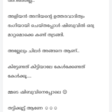
അറിഞ്ഞില്ല..
അളിയൻ അനിയന്റെ ഉത്തരവാദിത്വം
ഭംഗിയായി ചെയ്തപ്പോൾ ഷിബുവിൽ ഒരു
മാറ്റമൊക്കെ കണ്ട് തുടങ്ങി.
അല്ലേലും ചിലർ അങ്ങനെ ആണ്..
കിട്ടേണ്ടത് കിട്ടിയാലേ കേൾക്കേണ്ടത്
കേൾക്കൂ….
മ്മടെ ഷിബുവിനെപ്പോലെ 😌
തട്ടിക്കൂട്ട് ആണേ ☺️☺️☺️