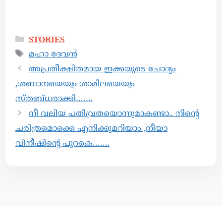
STORIES
മഹാ ദേവൻ
അപ്രതീക്ഷിതമായ ഇക്കയുടെ ചോദ്യം
,ശബാനയെയും ശാമിലയെയും
സ്തബ്ധരാക്കി…….
നീ വലിയ പതിവ്രതയൊന്നുമാകണ്ടാ.. നിൻ്റെ
ചരിത്രമൊക്കെ എനിക്കുമറിയാം ,നീയാ
വിനീഷിൻ്റെ പുറകെ…….