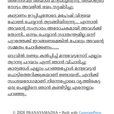
അന്നേരവും അയാൾ മ.ദ്യപിച്ചിരുന്നു. അയാളുടെ
നോട്ടം അവളിൽ ഭയം സൃഷ്ടിച്ചു.
കല്യാണം ഉറപ്പിച്ചതോടെ മഹേഷ് വിദ്യയെ
ഫോൺ ചെയ്യാൻ തുടങ്ങിയിരുന്നു… എന്നാൽ
അവന്റെ സംസാരം അരോചകമായി അവൾക്ക്
തോന്നി.. ഒന്നും ചെയ്യാൻ സ്വാതന്ത്ര്യമില്ല ഒന്ന്
പുറത്തേക്ക് ഇറങ്ങണമെങ്കിൽ പോലും അവന്റെ
സമ്മതം ചോദിക്കണം……
ഒടുവിൽ രണ്ടും കൽപ്പിച്ച് മനുവേട്ടനോട് എല്ലാം
തുറന്നു പറയാം എന്ന് ഞാൻ വിചാരിച്ചു
കാര്യങ്ങൾ എല്ലാം പറഞ്ഞപ്പോൾ മനുവേട്ടൻ
പൊട്ടിത്തെറിക്കുകയാണ് ഉണ്ടായത്.. എനിക്ക്
സംശയരോഗമാണ് നിന്നെപ്പോലെ വൃ.ത്തികെട്ട
ഒരു പെണ്ണിനെ ഞാൻ കണ്ടിട്ടില്ല എന്നെല്ലാം
പറഞ്ഞു..
© 2026 PRANAYAMAZHA
• Built with
GeneratePress