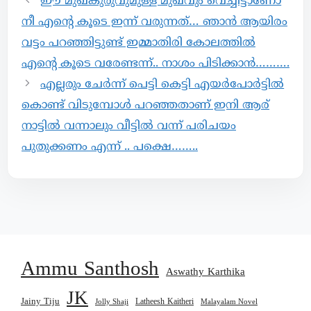
ഈ മുഖകുരുവുമുള്ള മുഖവും വെച്ചിട്ടാണോ
നീ എന്റെ കൂടെ ഇന്ന് വരുന്നത്… ഞാൻ ആയിരം
വട്ടം പറഞ്ഞിട്ടുണ്ട് ഇമ്മാതിരി കോലത്തിൽ
എന്റെ കൂടെ വരേണ്ടന്ന്.. നാശം പിടിക്കാൻ……….
എല്ലരും ചേർന്ന് പെട്ടി കെട്ടി എയർപോർട്ടിൽ
കൊണ്ട് വിടുമ്പോൾ പറഞ്ഞതാണ് ഇനി ആര്
നാട്ടിൽ വന്നാലും വീട്ടിൽ വന്ന് പരിചയം
പുതുക്കണം എന്ന് .. പക്ഷെ……..
Ammu Santhosh
Aswathy Karthika
JK
Jainy Tiju
Latheesh Kaitheri
Jolly Shaji
Malayalam Novel