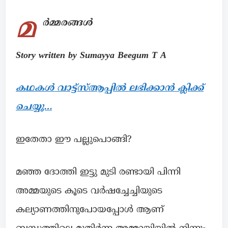
മ
ർമ്മരങ്ങൾ
Story written by Sumayya Beegum T A
കഥകൾ വാട്ട്സ്ആപ്പിൽ ലഭിക്കാൻ ക്ലിക്ക്
ചെയ്യൂ…
ഇതേതാ ഈ പല്ലുപൊങ്ങി?
മഞ്ഞ ദോത്തി ഇട്ടു മുടി രണ്ടായി പിന്നി
അമ്മയുടെ കൂടെ വർഷച്ചേച്ചിയുടെ
കല്യാണത്തിനുപോയപ്പോൾ ആണ്