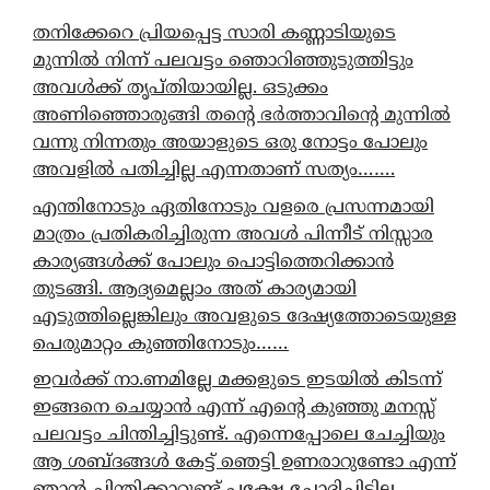
തനിക്കേറെ പ്രിയപ്പെട്ട സാരി കണ്ണാടിയുടെ
മുന്നിൽ നിന്ന് പലവട്ടം ഞൊറിഞ്ഞുടുത്തിട്ടും
അവൾക്ക് തൃപ്തിയായില്ല. ഒടുക്കം
അണിഞ്ഞൊരുങ്ങി തന്റെ ഭർത്താവിന്റെ മുന്നിൽ
വന്നു നിന്നതും അയാളുടെ ഒരു നോട്ടം പോലും
അവളിൽ പതിച്ചില്ല എന്നതാണ് സത്യം…….
എന്തിനോടും ഏതിനോടും വളരെ പ്രസന്നമായി
മാത്രം പ്രതികരിച്ചിരുന്ന അവൾ പിന്നീട് നിസ്സാര
കാര്യങ്ങൾക്ക് പോലും പൊട്ടിത്തെറിക്കാൻ
തുടങ്ങി. ആദ്യമെല്ലാം അത് കാര്യമായി
എടുത്തില്ലെങ്കിലും അവളുടെ ദേഷ്യത്തോടെയുള്ള
പെരുമാറ്റം കുഞ്ഞിനോടും……
ഇവർക്ക് നാ.ണമില്ലേ മക്കളുടെ ഇടയിൽ കിടന്ന്
ഇങ്ങനെ ചെയ്യാൻ എന്ന് എന്റെ കുഞ്ഞു മനസ്സ്
പലവട്ടം ചിന്തിച്ചിട്ടുണ്ട്. എന്നെപ്പോലെ ചേച്ചിയും
ആ ശബ്ദങ്ങൾ കേട്ട് ഞെട്ടി ഉണരാറുണ്ടോ എന്ന്