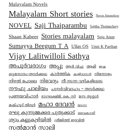
Malayalam Novels
Malayalam Short stories
Navas Amandoor
Saji Thaiparambu
NOVEL
Sajitha Thottanchery
Stories malayalam
Shaan Kabeer
Suja Anup
Sumayya Beegum T A
Ullas OS
Unni K Parthan
Vijay Lalitwilloli Sathya
അപൂർവരാഗം
അപ്പു
ആമി
ആദി വിച്ചു
ഇഷ
കാര്‍ത്തിക
ഒറ്റമന്ദാരം~തുടർക്കഥ
നിന്നോളം
കാളിദാസൻ
നിവേദ്യം
നിഴൽ പോലെ
നീ നടന്ന വഴികളിലൂടെ
നൗഫു ചാലിയം
പുനർവിവാഹം ~ തുടർക്കഥ
പ്രണയവിഹാർ
മനു തൃശ്ശൂർ
ഭാഗ്യലക്ഷ്മി. കെ. സി
മഹാ ദേവൻ
മഷ്ഹൂദ് തിരൂർ
യാഗാ
രഘു കുന്നുമ്മക്കര പുതുക്കാട്
വൈകാശി
ശ്യാം കല്ലുകുഴിയിൽ
ശ്രീജിത്ത് ഇരവിൽ
സൽമാൻ സാലി