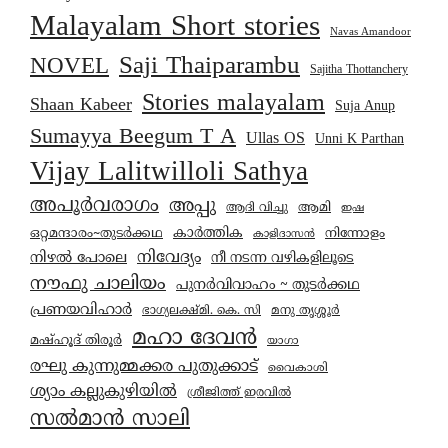
Malayalam Short stories
Navas Amandoor
Saji Thaiparambu
NOVEL
Sajitha Thottanchery
Stories malayalam
Shaan Kabeer
Suja Anup
Sumayya Beegum T A
Ullas OS
Unni K Parthan
Vijay Lalitwilloli Sathya
അപൂർവരാഗം
അപ്പു
ആമി
ആദി വിച്ചു
ഇഷ
കാര്‍ത്തിക
ഒറ്റമന്ദാരം~തുടർക്കഥ
നിന്നോളം
കാളിദാസൻ
നിവേദ്യം
നിഴൽ പോലെ
നീ നടന്ന വഴികളിലൂടെ
നൗഫു ചാലിയം
പുനർവിവാഹം ~ തുടർക്കഥ
പ്രണയവിഹാർ
മനു തൃശ്ശൂർ
ഭാഗ്യലക്ഷ്മി. കെ. സി
മഹാ ദേവൻ
മഷ്ഹൂദ് തിരൂർ
യാഗാ
രഘു കുന്നുമ്മക്കര പുതുക്കാട്
വൈകാശി
ശ്യാം കല്ലുകുഴിയിൽ
ശ്രീജിത്ത് ഇരവിൽ
സൽമാൻ സാലി