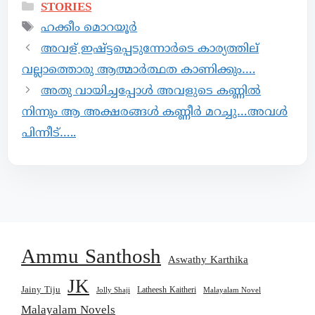
STORIES
ഹക്കീം മൊറയൂർ
അവള് ഇഷ്ട്ടപ്പെടുന്നോർടെ കാര്യത്തില്
വല്ലാത്തൊരു ആത്മാർത്ഥത കാണിക്കും….
അതു വായിച്ചപ്പോൾ അവളുടെ കണ്ണിൽ
നിന്നും ആ അക്ഷരങ്ങൾ കണ്ണീർ മറച്ചു…അവൾ
പിന്നീട്…..
Ammu Santhosh
Aswathy Karthika
JK
Jainy Tiju
Latheesh Kaitheri
Jolly Shaji
Malayalam Novel
Malayalam Novels