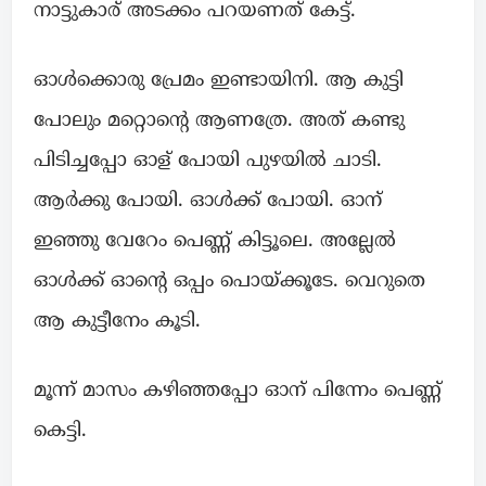
നാട്ടുകാര് അടക്കം പറയണത് കേട്ട്.
ഓൾക്കൊരു പ്രേമം ഇണ്ടായിനി. ആ കുട്ടി
പോലും മറ്റൊന്റെ ആണത്രേ. അത് കണ്ടു
പിടിച്ചപ്പോ ഓള് പോയി പുഴയിൽ ചാടി.
ആർക്കു പോയി. ഓൾക്ക് പോയി. ഓന്
ഇഞ്ഞു വേറേം പെണ്ണ് കിട്ടൂലെ. അല്ലേൽ
ഓൾക്ക് ഓന്റെ ഒപ്പം പൊയ്ക്കൂടേ. വെറുതെ
ആ കുട്ടീനേം കൂടി.
മൂന്ന് മാസം കഴിഞ്ഞപ്പോ ഓന് പിന്നേം പെണ്ണ്
കെട്ടി.