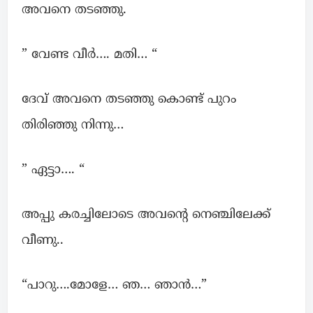
അവനെ തടഞ്ഞു.
” വേണ്ട വീർ…. മതി… “
ദേവ് അവനെ തടഞ്ഞു കൊണ്ട് പുറം
തിരിഞ്ഞു നിന്നു…
” ഏട്ടാ…. “
അപ്പു കരച്ചിലോടെ അവന്റെ നെഞ്ചിലേക്ക്
വീണു..
“പാറു….മോളേ… ഞ… ഞാൻ…”