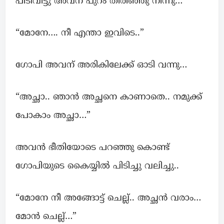
പിടിവിട്ടു അവന് പുറം തിരിഞ്ഞു നിന്നു…
“മോനേ…. നീ എന്താ ഇവിടെ..”
ഗോപി അവന് അരികിലേക്ക് ഓടി വന്നു…
“അച്ഛാ.. ഞാൻ അച്ഛനെ കാണാതെ.. നമുക്ക്
പോകാം അച്ഛാ…”
അവന്‍ ഭീതിയോടെ പറഞ്ഞു കൊണ്ട്
ഗോപിയുടെ കൈയ്യിൽ പിടിച്ചു വലിച്ചു..
“മോനേ നീ അങ്ങോട്ട് ചെല്ല്.. അച്ഛൻ വരാം…
മോന്‍ ചെല്ല്…”