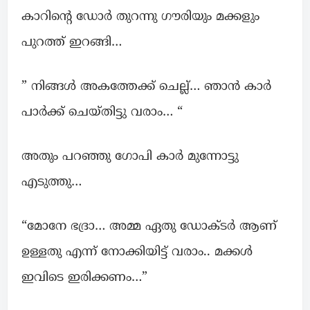
കാറിന്റെ ഡോര്‍ തുറന്നു ഗൗരിയും മക്കളും
പുറത്ത് ഇറങ്ങി…
” നിങ്ങള്‍ അകത്തേക്ക് ചെല്ല്… ഞാൻ കാർ
പാർക്ക് ചെയ്തിട്ടു വരാം… “
അതും പറഞ്ഞു ഗോപി കാർ മുന്നോട്ടു
എടുത്തു…
“മോനേ ഭദ്രാ… അമ്മ ഏതു ഡോക്ടർ ആണ്
ഉള്ളതു എന്ന് നോക്കിയിട്ട് വരാം.. മക്കള്‍
ഇവിടെ ഇരിക്കണം…”