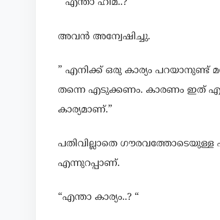
” എന്താ ഹിമ..?”
അവൻ അന്വേഷിച്ചു.
” എനിക്ക് ഒരു കാര്യം പറയാനുണ്ട
തന്നെ എടുക്കണം. കാരണം ഇത് എന
കാര്യമാണ്.”
പതിവില്ലാതെ ഗൗരവത്തോടെയുള്ള 
എന്നുറപ്പാണ്.
“എന്താ കാര്യം..? “