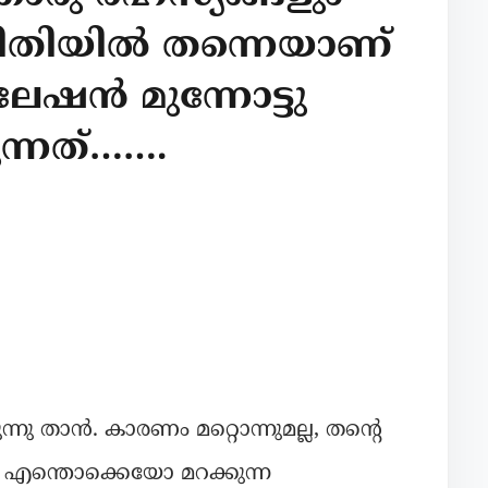
്ല രീതിയിൽ തന്നെയാണ്
േഷൻ മുന്നോട്ടു
്നത്…….
 താൻ. കാരണം മറ്റൊന്നുമല്ല, തന്റെ
 എന്തൊക്കെയോ മറക്കുന്ന