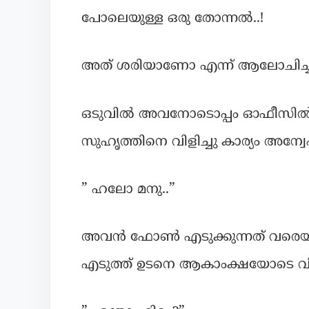
പോലെയുള്ള ഒരു തോന്നൽ..!
അത് ശരിയാണോ എന്ന് ആലോചിച്ചു ഒരു
ഒടുവിൽ അവനോടൊപ്പം ഓഫീസിൽ ജ
സുഹൃത്തിനെ വിളിച്ചു കാര്യം അന്വേ
” ഹലോ മനു..”
അവൻ ഫോൺ എടുക്കുന്നത് വരെയു
എടുത്ത് ഉടനെ ആകാംക്ഷയോടെ വിളി