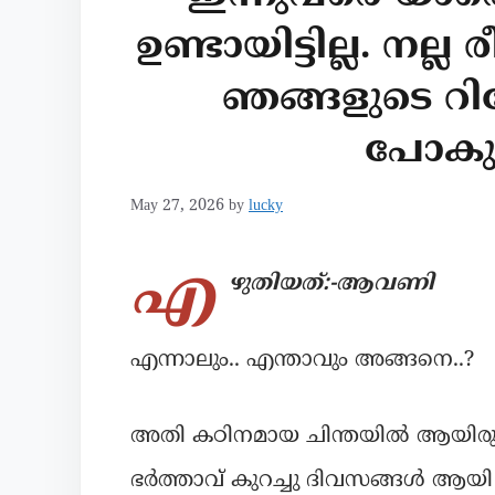
ഉണ്ടായിട്ടില്ല. നല
ഞങ്ങളുടെ റില
പോകുന
May 27, 2026
by
lucky
എ
ഴുതിയത്:-ആവണി
എന്നാലും.. എന്താവും അങ്ങനെ..?
അതി കഠിനമായ ചിന്തയിൽ ആയിരുന്നു
ഭർത്താവ് കുറച്ചു ദിവസങ്ങൾ ആയി