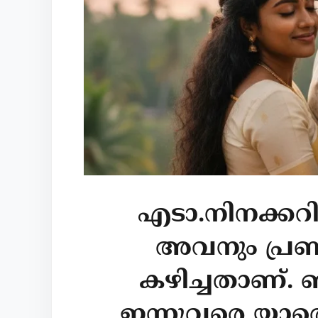
എടാ.നിനക്കറ
അവനും പ്രണ
കഴിച്ചതാണ്.
ഇന്നുവരെ യാത